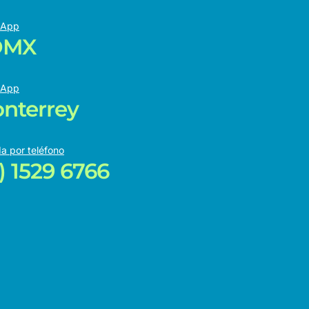
sApp
DMX
sApp
nterrey
a por teléfono
1) 1529 6766