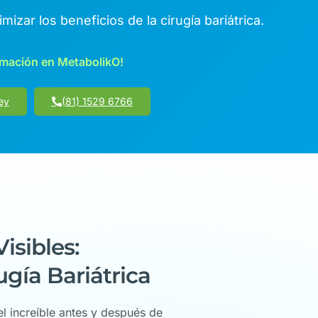
zar los beneficios de la cirugía bariátrica.
rmación en MetabolikO!
ey
(81) 1529 6766
isibles:
ugía Bariátrica
l increíble antes y después de