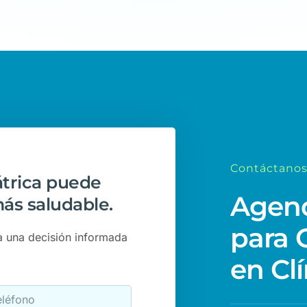
Contáctano
átrica puede
Agend
ás saludable.
para C
a una decisión informada
en Cl