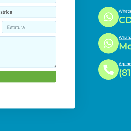
What
C
What
Mo
Agend
(8