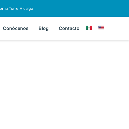
terna Torre Hidalgo
Conócenos
Blog
Contacto
riátrica:
es