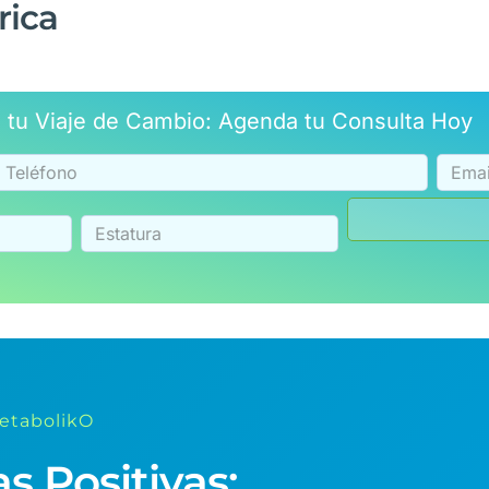
rica
ia tu Viaje de Cambio: Agenda tu Consulta Hoy
MetabolikO
s Positivas: