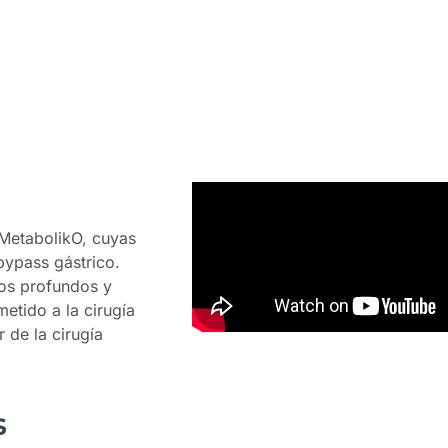
 MetabolikO, cuyas
bypass gástrico.
ios profundos y
tido a la cirugía
 de la cirugía
s