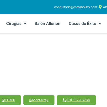
consultorio@metaboliko.com
Al
Cirugías
Balón Allurion
Casos de Éxito
e Éxito en Cirugía Ba
nsformaciones Real
CDMX
Monterrey
(81) 1529 6766