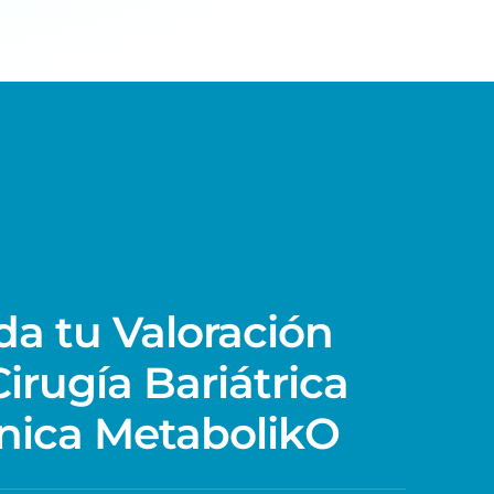
s
a tu Valoración
irugía Bariátrica
ínica MetabolikO