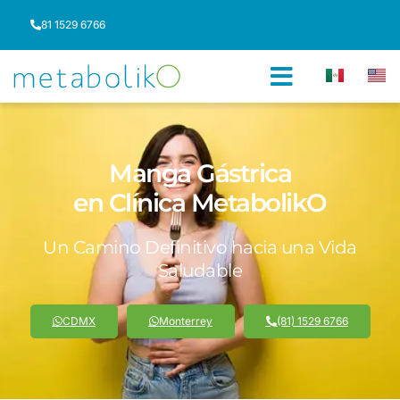
81 1529 6766
Manga Gástrica
en Clínica MetabolikO
Un Camino Definitivo hacia una Vida
Saludable
CDMX
Monterrey
(81) 1529 6766