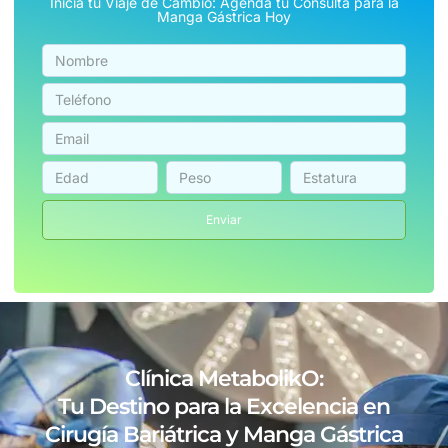
Inicia tu Viaje de Cambio: Agenda tu Consulta para la
Manga Gástrica Hoy
Enviar
Clínica MetabolikO:
Tu Destino para la Excelencia en
Cirugía Bariátrica y Manga Gástrica