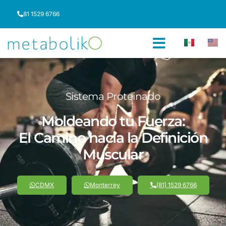
81 1529 6766
Sistema Proteinado
Moldeando tu Fuerza:
El Camino hacia la Definición
Muscular
CDMX
Monterrey
(81) 1529 6766