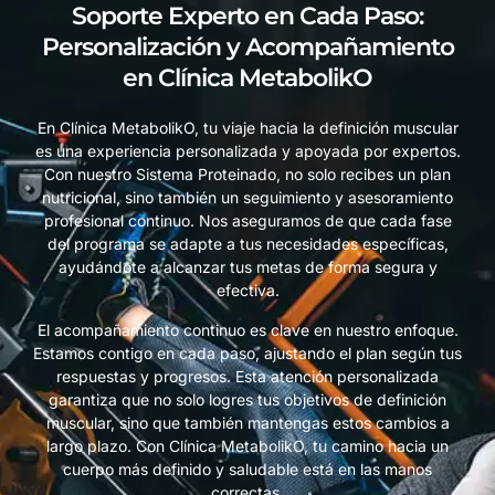
Soporte Experto en Cada Paso:
Personalización y Acompañamiento
en Clínica MetabolikO
En Clínica MetabolikO, tu viaje hacia la definición muscular
es una experiencia personalizada y apoyada por expertos.
Con nuestro Sistema Proteinado, no solo recibes un plan
nutricional, sino también un seguimiento y asesoramiento
profesional continuo. Nos aseguramos de que cada fase
del programa se adapte a tus necesidades específicas,
ayudándote a alcanzar tus metas de forma segura y
efectiva.
El acompañamiento continuo es clave en nuestro enfoque.
Estamos contigo en cada paso, ajustando el plan según tus
respuestas y progresos. Esta atención personalizada
garantiza que no solo logres tus objetivos de definición
muscular, sino que también mantengas estos cambios a
largo plazo. Con Clínica MetabolikO, tu camino hacia un
cuerpo más definido y saludable está en las manos
correctas.