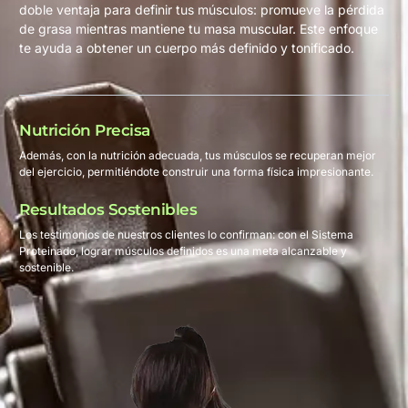
doble ventaja para definir tus músculos: promueve la pérdida
de grasa mientras mantiene tu masa muscular. Este enfoque
te ayuda a obtener un cuerpo más definido y tonificado.
Nutrición Precisa
Además, con la nutrición adecuada, tus músculos se recuperan mejor
del ejercicio, permitiéndote construir una forma física impresionante.
Resultados Sostenibles
Los testimonios de nuestros clientes lo confirman: con el Sistema
Proteinado, lograr músculos definidos es una meta alcanzable y
sostenible.