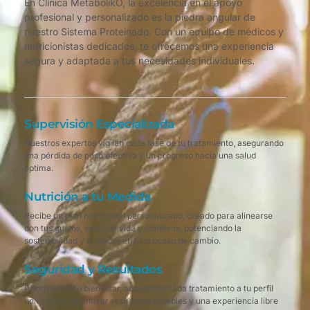
En Clínica MetabolikO, la excelencia en el apoyo
profesional y personalizado es la piedra angular de
nuestro Sistema Proteinado. Con un equipo de médicos y
nutricionistas dedicados, te ofrecemos una experiencia
segura y adaptada a tus necesidades individuales.
Supervisión Especializada
Nuestros expertos vigilan cada fase de tu tratamiento, asegurando
una pérdida de peso efectiva y un progreso hacia una salud
óptima.
Nutrición a tu Medida
Recibe un plan nutricional personalizado, creado para alinearse
con tus gustos, estilo de vida y objetivos, potenciando la
sostenibilidad y el placer en tu proceso de cambio.
Seguridad y Resultados
Priorizamos tu bienestar, adaptando cada tratamiento a tu perfil
único para garantizar resultados notables y una experiencia libre