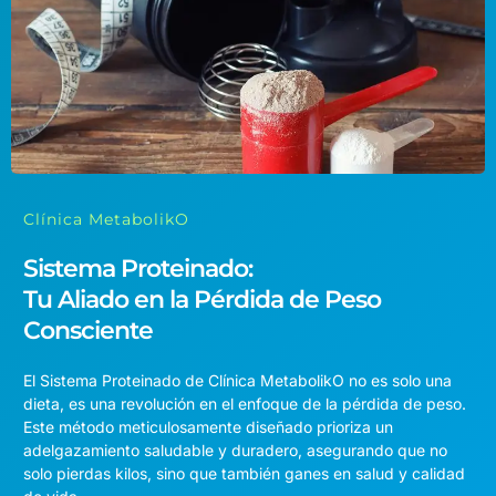
Clínica MetabolikO
Sistema Proteinado:
Tu Aliado en la Pérdida de Peso
Consciente
El Sistema Proteinado de Clínica MetabolikO no es solo una
dieta, es una revolución en el enfoque de la pérdida de peso.
Este método meticulosamente diseñado prioriza un
adelgazamiento saludable y duradero, asegurando que no
solo pierdas kilos, sino que también ganes en salud y calidad