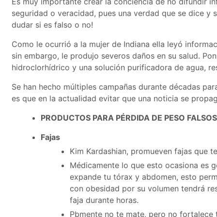
Es muy importante crear la conciencia de no difundir in
seguridad o veracidad, pues una verdad que se dice y s
dudar si es falso o no!
Como le ocurrió a la mujer de Indiana ella leyó informac
sin embargo, le produjo severos daños en su salud. Pon
hidroclorhídrico y una solución purificadora de agua, resu
Se han hecho múltiples campañas durante décadas para c
es que en la actualidad evitar que una noticia se prop
PRODUCTOS PARA PÉRDIDA DE PESO FALSOS
Fajas
Kim Kardashian, promueven fajas que te
Médicamente lo que esto ocasiona es ge
expande tu tórax y abdomen, esto permi
con obesidad por su volumen tendrá res
faja durante horas.
Pbmente no te mate, pero no fortalece 