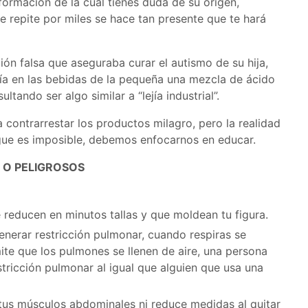
formación de la cual tienes duda de su origen,
e repite por miles se hace tan presente que te hará
ión falsa que aseguraba curar el autismo de su hija,
ía en las bebidas de la pequeña una mezcla de ácido
ltando ser algo similar a “lejía industrial”.
ontrarrestar los productos milagro, pero la realidad
ague es imposible, debemos enfocarnos en educar.
 O PELIGROSOS
 reducen en minutos tallas y que moldean tu figura.
nerar restricción pulmonar, cuando respiras se
te que los pulmones se llenen de aire, una persona
tricción pulmonar al igual que alguien que usa una
tus músculos abdominales ni reduce medidas al quitar