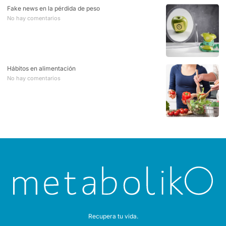
Fake news en la pérdida de peso
No hay comentarios
Hábitos en alimentación
No hay comentarios
Recupera tu vida.