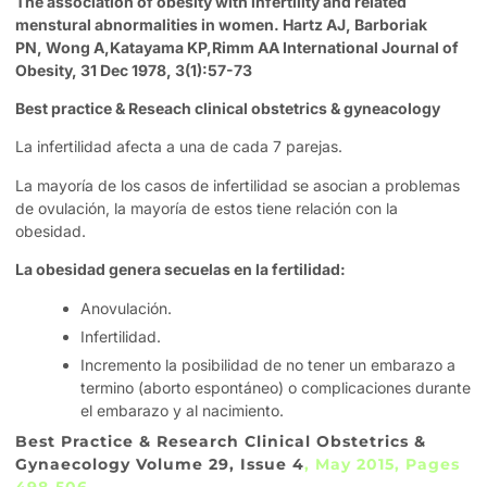
The association of obesity with infertility and related
menstural abnormalities in women.
Hartz AJ
,
Barboriak
PN
,
Wong A
,
Katayama KP
,
Rimm AA
International Journal of
Obesity
, 31 Dec 1978, 3(1):57-73
Best practice & Reseach clinical obstetrics & gyneacology
La infertilidad afecta a una de cada 7 parejas.
La mayoría de los casos de infertilidad se asocian a problemas
de ovulación, la mayoría de estos tiene relación con la
obesidad.
La obesidad genera secuelas en la fertilidad:
Anovulación.
Infertilidad.
Incremento la posibilidad de no tener un embarazo a
termino (aborto espontáneo) o complicaciones durante
el embarazo y al nacimiento.
Best Practice & Research Clinical Obstetrics &
Gynaecology
Volume 29, Issue 4
, May 2015, Pages
498-506