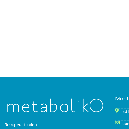
Mont
Edi
con
Recupera tu vida.