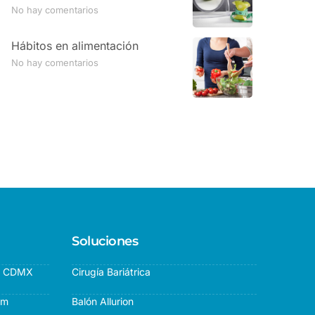
No hay comentarios
Hábitos en alimentación
No hay comentarios
Soluciones
l, CDMX
Cirugía Bariátrica
om
Balón Allurion