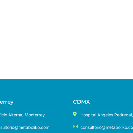
errey
CDMX
ficio Alterna, Monterrey
Hospital Angeles Pedrega
sultorio@metaboliko.com
consultorio@metaboliko.c