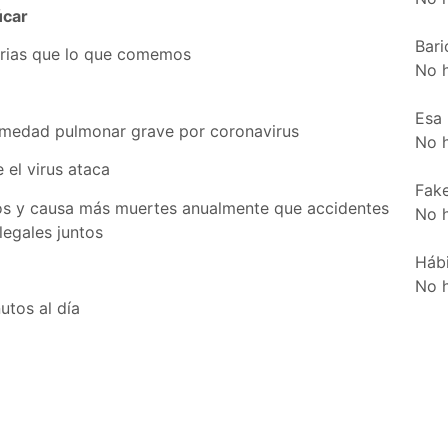
úcar
Bari
rias que lo que comemos
No 
Esa
fermedad pulmonar grave por coronavirus
No 
el virus ataca
Fake
ños y causa más muertes anualmente que accidentes
No 
legales juntos
Hábi
No 
utos al día