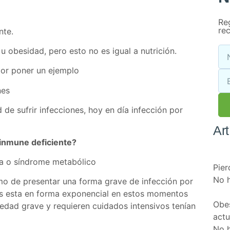
Reg
rec
nte.
u obesidad, pero esto no es igual a nutrición.
 por poner un ejemplo
nes
 de sufrir infecciones, hoy en día infección por
Ar
inmune deficiente?
ina o síndrome metabólico
Pie
No 
mo de presentar una forma grave de infección por
rus esta en forma exponencial en estos momentos
Obes
edad grave y requieren cuidados intensivos tenían
actu
No 